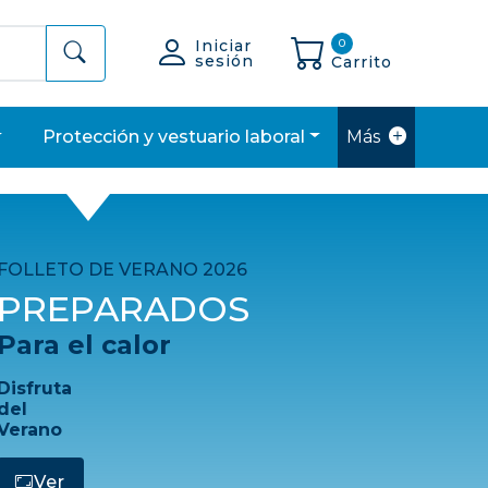
Iniciar
0
sesión
Carrito
protección y vestuario laboral
Más
Siguiente
FOLLETO DE VERANO 2026
PREPARADOS
Para el calor
Disfruta
del
Verano
Ver