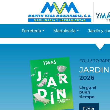
ferretería
maquinaria
jardín y 
Anterior
FOLLETO JARD
JARDIN
2026
Llega el
buen
tiempo
Ver