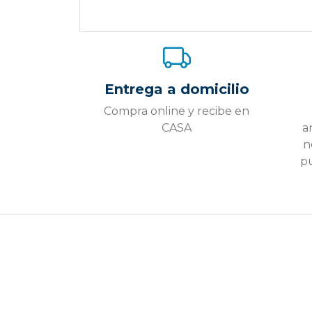
Entrega a domicilio
Compra online y recibe en
CASA
a
n
pu